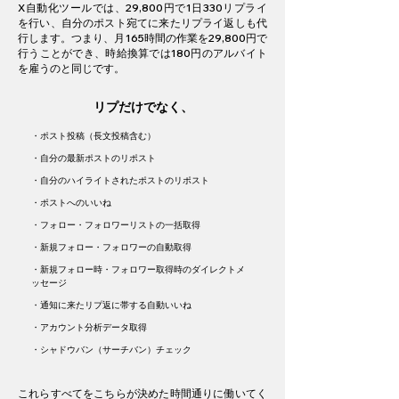
X自動化ツールでは、29,800円で1日330リプライ
を行い、自分のポスト宛てに来たリプライ返しも代
行します。つまり、月165時間の作業を29,800円で
行うことができ、時給換算では180円のアルバイト
を雇うのと同じです。
リプだけでなく、
・ポスト投稿（長文投稿含む）
・自分の最新ポストのリポスト
・自分のハイライトされたポストのリポスト
・ポストへのいいね
・フォロー・フォロワーリストの一括取得
・新規フォロー・フォロワーの自動取得
・新規フォロー時・フォロワー取得時のダイレクトメ
ッセージ
・通知に来たリプ返に帯する自動いいね
・アカウント分析データ取得
・シャドウバン（サーチバン）チェック
これらすべてをこちらが決めた時間通りに働いてく