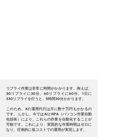
質の高いポストを作れるかど
Xのアルゴリズムはイーロ
うかがポイントとなり、セン
ン・マスクによるXの買収
スが必要であったり、時間が
後、大きく変わっています。
かかったり、また、Xのトレ
特に大きいのが、交流（他の
ンドを常に追っていなければ
アカウントとリプ（＝リプラ
なりません。
イ）などでコミュニケーショ
テーマによってはそもそも興
ンを取ること）が非常に重視
味をもつ人が少ないものもあ
されている点です。
り、再現性のある方法ではあ
これを最大限活用するのが、
りません。 最近は特に同じよ
このリプ主導型の方法です。
うな発信をしている人も多
く、ポストがバズりにくい状
況でもあり、一か八かを狙っ
てゆく方法といえます。
リプライ作業は非常に時間がかかります。例えば、
30リプライに30分、60リプライに60分、1日に
330リプライを行うと、5時間30分かかります。
このため、Xの運用代行は月に数十万円もかかるの
です。 しかし、今ではAIとRPA（パソコン作業自動
化技術）により、これらの作業を自動化することが
可能です。これにより、実質的な作業時間はゼロに
なり、圧倒的に低コストでの運用が実現します。