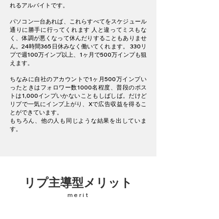
れるアルバイトです。
パソコン一台あれば、これらすべてをスケジュール
通りに勝手に行ってくれます 人と違ってミスもな
く、体調が悪くなって休んだりすることもありませ
ん。24時間365日休みなく働いてくれます。 330リ
プで週100万インプ以上、1ヶ月で500万インプも狙
えます。
ちなみに自社のアカウントで1ヶ月500万インプい
ったときはフォロワー数1000名程度、普段のポス
トは1,000インプいかないこともしばしば。だけど
リプで一気にインプ上がり、Xで広告収益を得るこ
とができています。
もちろん、他の人も同じような結果を出していま
す。
リプ主導型メリット
merit