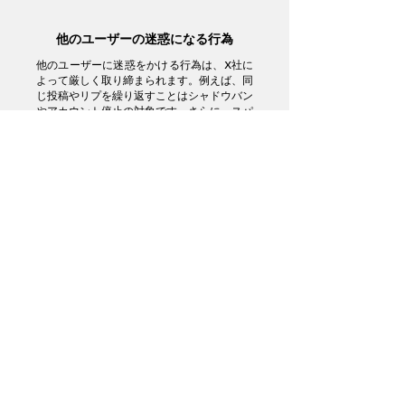
他のユーザーの迷惑になる行為
他のユーザーに迷惑をかける行為は、X社に
よって厳しく取り締まられます。例えば、同
じ投稿やリプを繰り返すことはシャドウバン
やアカウント停止の対象です。さらに、スパ
ム行為として他のユーザーにミュートやブロ
ックされ、自分のアカウントの評価を下げる
可能性もあります。
サーバーに負荷のかかる行為
Xの利用者は全国で6,650万人、全世界で2
億4,500万人います。この大量のアクセスに
対応するため、サーバーを過剰に利用する人
には制限がかかります。過剰な「いいね」や
フォロー・フォロワー解除の繰り返しがシャ
ドウバンの対象になるのは、このためです。