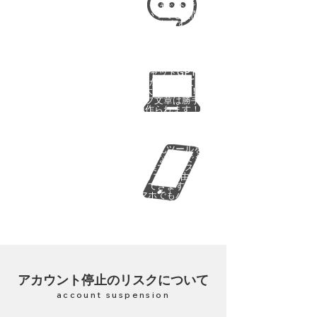
使い方が
チャットで
わからない。
いつでも質問
こんな自分でも
できます！
大丈夫なの？
難しくないです！
チャットGPTが
自動化ツールとか、
分からなくても
AIとか、難しそう。
大丈夫です！ ​
自分にはちょっと
リプ文章は勝手に
無理かな。。。
作られます！
自動化は便利だと
自動化ツールを
思うけど、
使いながらでも
自分でも投稿
手作業でのポスト、
したり、 自分の
リプは自由に
言葉でリプしたい。
できます。
自分のアカウントが
​スマホでもパソコン
完全に
自動だけで
でもOK！
動くのはイヤ。
アカウント停止のリスクについて
account suspension